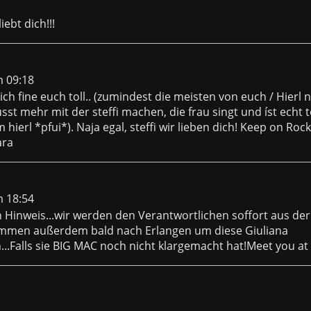
liebt dich!!!
m 09:18
ich fine euch toll.. (zumindest die meisten von euch / Hierl n
st mehr mit der steffi machen, die frau singt und íst echt to
hierl *pfui*). Naja egal, steffi wir lieben dich! Keep on Rock
ara
m 18:54
 Hinweis...wir werden den Verantwortlichen soffort aus de
ommen außerdem bald nach Erlangen um diese Giuliana
..Falls sie BIG MAC noch nicht klargemacht hat!Meet you at