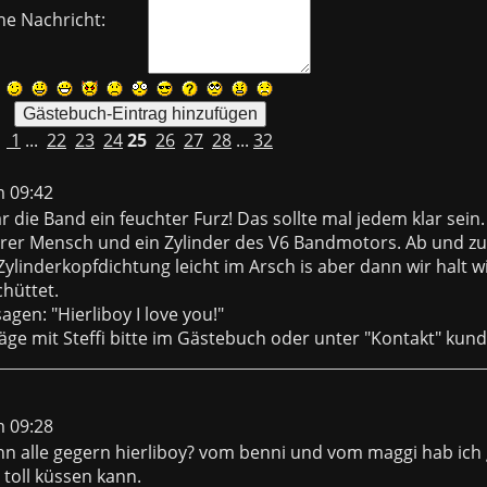
ne Nachricht:
1
...
22
23
24
25
26
27
28
...
32
m 09:42
 die Band ein feuchter Furz! Das sollte mal jedem klar sein. 
er Mensch und ein Zylinder des V6 Bandmotors. Ab und zu 
 Zylinderkopfdichtung leicht im Arsch is aber dann wir halt w
chüttet.
agen: "Hierliboy I love you!"
äge mit Steffi bitte im Gästebuch oder unter "Kontakt" kund
m 09:28
n alle gegern hierliboy? vom benni und vom maggi hab ich
 toll küssen kann.