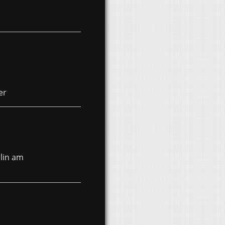
er
rlin am