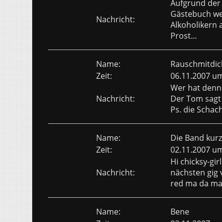
Aufgrund der
Gästebuch wer
Nachricht:
Alkoholikern a
Prost...
Name:
Rauschmitdic
Zeit:
06.11.2007 u
Wer hat denn 
Nachricht:
Der Tom sagt 
Ps. die Schach
Name:
Die Band kur
Zeit:
02.11.2007 u
Hi chicksy-gir
Nachricht:
nächsten gig 
red ma da ma
Name:
Bene