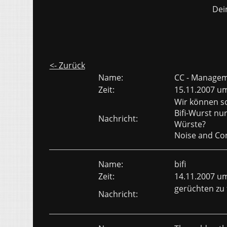
Dei
<- Zurück
Name:
CC - Manage
Zeit:
15.11.2007 u
Wir können so
Bifi-Wurst nur
Nachricht:
Würste?
Noise and Con
Name:
bifi
Zeit:
14.11.2007 u
gerüchten zu 
Nachricht: