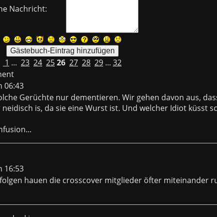
ne Nachricht:
1
...
23
24
25
26
27
28
29
...
32
ment
m 06:43
lche Gerüchte nur dementieren. Wir gehen davon aus, das
 neidisch is, da sie eine Wurst ist. Und welcher Idiot küsst 
fusion...
m 16:53
folgen hauen die crosscover mitglieder öfter miteinander r