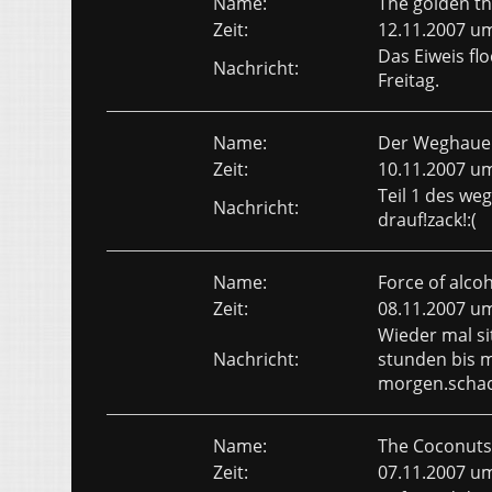
Name:
The golden t
Zeit:
12.11.2007 u
Das Eiweis flo
Nachricht:
Freitag.
Name:
Der Weghaue
Zeit:
10.11.2007 u
Teil 1 des we
Nachricht:
drauf!zack!:(
Name:
Force of alco
Zeit:
08.11.2007 u
Wieder mal si
Nachricht:
stunden bis m
morgen.schacht
Name:
The Coconuts
Zeit:
07.11.2007 u