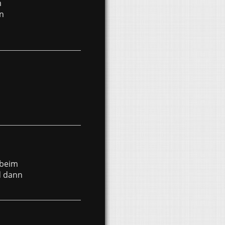
m
n
 beim
d dann