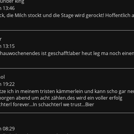
hunder king
m 13:46
ck, die Milch stockt und die Stage wird gerockt! Hoffentlich
r
m 13:15
ghauwochenendes ist geschafft!aber heut leg ma noch eine
hol
m 19:22
tze ich in meinem tristen kämmerlein und kann scho gar n
orgen abend um acht zählen.des wird ein voller erfolg
erl forever...In schachterl we trust...Bier
m 08:29