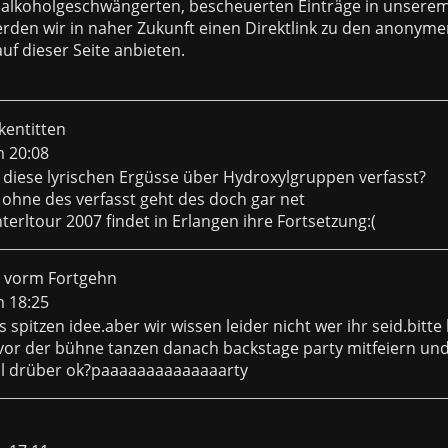
 alkoholgeschwängerten, bescheuerten Einträge in unsere
den wir in naher Zukunft einen Direktlink zu den anonyme
uf dieser Seite anbieten.
kentitten
m 20:08
diese lyrischen Ergüsse über Hydroxylgruppen verfasst?
ohne des verfasst geht des doch gar net
terltour 2007 findet in Erlangen ihre Fortsetzung:(
z vorm Fortgehn
m 18:25
ls spitzen idee.aber wir wissen leider nicht wer ihr seid.bitte
vor der bühne tanzen danach backstage party mitfeiern un
l drüber ok?paaaaaaaaaaaaaarty