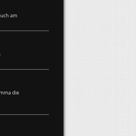
 auch am
n
emma die