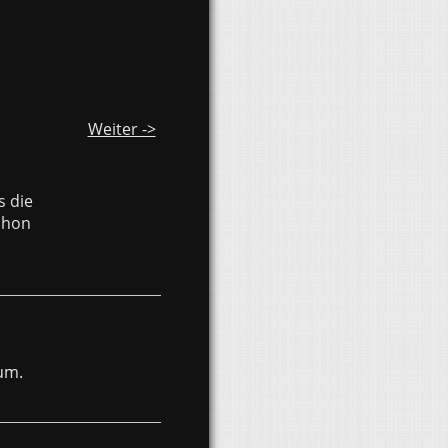
Weiter ->
s die
schon
um.