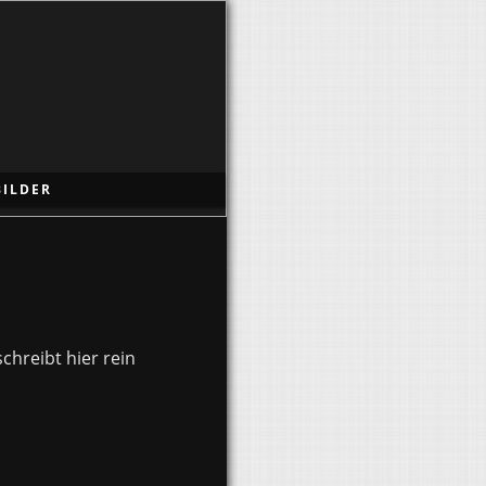
BILDER
chreibt hier rein