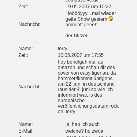
Zeit:
19.05.2007 um 10:22
Hööööyyy... mal wieder
geile Show gestern
Nachricht:
ämm äff geeeh
der Blitzer
Name:
terry
Zeit:
10.05.2007 um 17:35
hey bene!geh mal auf
amazon und schau dir des
cover von easy tiger an, da
hammer!!kommt übrigens
am 22. juni in deutschland
Nachricht:
raus!der 4. juni so wie ich
informiert war, is des
europäische
veröffentlichungsdatum.rock
on, terry
Name:
ja, hab ich auch
E-Mail:
welche? ho zwoa