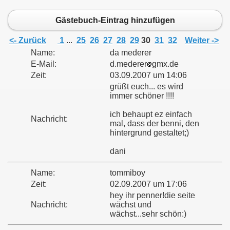
Gästebuch-Eintrag hinzufügen
<- Zurück
1
...
25
26
27
28
29
30
31
32
Weiter ->
Name:
da mederer
E-Mail:
d.mederer
gmx.de
Zeit:
03.09.2007 um 14:06
grüßt euch... es wird
immer schöner !!!!
ich behaupt ez einfach
Nachricht:
mal, dass der benni, den
hintergrund gestaltet;)
dani
Name:
tommiboy
Zeit:
02.09.2007 um 17:06
hey ihr penner!die seite
Nachricht:
wächst und
wächst...sehr schön:)