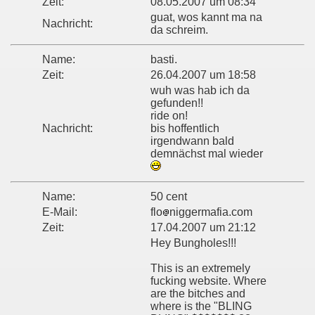
Zeit:
08.05.2007 um 08:34
guat, wos kannt ma na
Nachricht:
da schreim.
Name:
basti.
Zeit:
26.04.2007 um 18:58
wuh was hab ich da
gefunden!!
ride on!
Nachricht:
bis hoffentlich
irgendwann bald
demnächst mal wieder
Name:
50 cent
E-Mail:
flo
niggermafia.com
Zeit:
17.04.2007 um 21:12
Hey Bungholes!!!
This is an extremely
fucking website. Where
are the bitches and
where is the "BLING