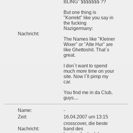
BLING" $$$$$$$ ??
But one thing is
"Korrekt" like you say in
the fucking
Nazigermany:
Nachricht:
The Names like "Kleiner
Wixer" or "Alte Hur" are
like Ghettoshit. That´s
great.
I don´t want to spend
much more time on your
site. Now I´ll pimp my
car.
You find me in da Club,
guys....
Name:
-
Zeit:
16.04.2007 um 13:15
crosscover, die beste
Nachricht:
band des